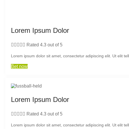
Lorem Ipsum Dolor





Rated 4.3 out of 5
Lorem ipsum dolor sit amet, consectetur adipiscing elit. Ut elit te
Bet now
Lorem Ipsum Dolor





Rated 4.3 out of 5
Lorem ipsum dolor sit amet, consectetur adipiscing elit. Ut elit te