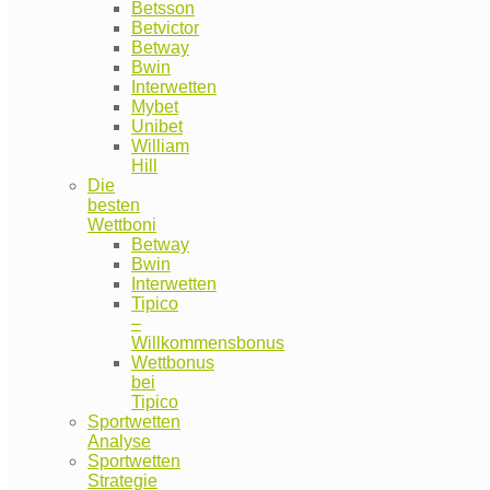
Betsson
Betvictor
Betway
Bwin
Interwetten
Mybet
Unibet
William
Hill
Die
besten
Wettboni
Betway
Bwin
Interwetten
Tipico
–
Willkommensbonus
Wettbonus
bei
Tipico
Sportwetten
Analyse
Sportwetten
Strategie