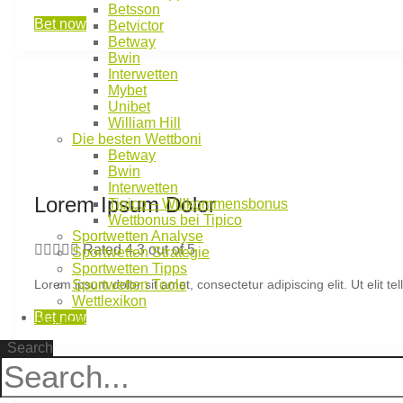
Betsson
Bet now
Betvictor
Betway
Bwin
Interwetten
Mybet
Unibet
William Hill
Die besten Wettboni
Betway
Bwin
Interwetten
Lorem Ipsum Dolor
Tipico – Willkommensbonus
Wettbonus bei Tipico
Sportwetten Analyse





Rated 4.3 out of 5
Sportwetten Strategie
Sportwetten Tipps
Sportwetten Tools
Lorem ipsum dolor sit amet, consectetur adipiscing elit. Ut elit te
Wettlexikon
Bet now
Magazin
Search