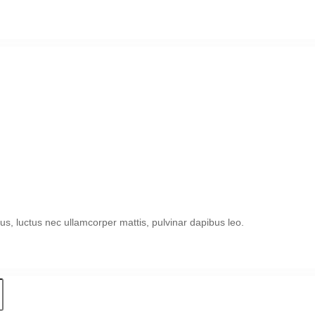
llus, luctus nec ullamcorper mattis, pulvinar dapibus leo.