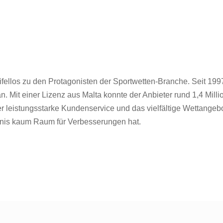
fellos zu den Protagonisten der Sportwetten-Branche. Seit 1997 
n. Mit einer Lizenz aus Malta konnte der Anbieter rund 1,4 Mi
er leistungsstarke Kundenservice und das vielfältige Wettangeb
nis kaum Raum für Verbesserungen hat.