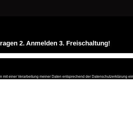
ntragen 2. Anmelden 3. Freischaltung!
bin mit einer Verarbeitung meiner Daten entsprechend der Datenschutzerklärung ei