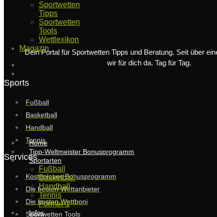
Sportwetten
Tipps
Sportwetten
Tools
Wettlexikon
Magazin
Dein Portal für Sportwetten Tipps und Beratung. Seit über ei
wir für dich da. Tag für Tag.
Sports
Fußball
Basketball
Handball
Tennis
Home
Tipp-Weltmeister Bonusprogramm
Services
Sportarten
Fußball
Kostenloses Bonusprogramm
Basketball
Handball
Die besten Wettanbieter
Tennis
Die besten Wettboni
Formel-1
Infos
Sportwetten Tools