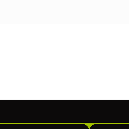
uchst Hilfe? Kein Problem.