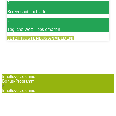
2
Screenshot hochladen
3
Tägliche Wett-Tipps erhalten
JETZT KOSTENLOS ANMELDEN!
Inhaltsverzeichnis
Bonus-Programm
×
Inhaltsverzeichnis
Du brauchst Hilfe? Kein Problem.