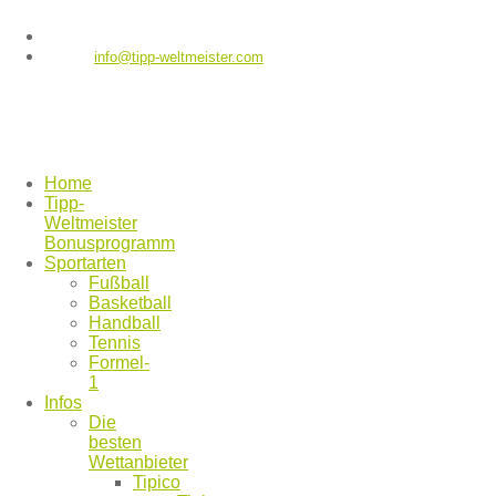
Herzlich Willkommen bei Tipp-Weltmeister!
E-Mail:
info@tipp-weltmeister.com
Home
Tipp-
Weltmeister
Bonusprogramm
Sportarten
Europa League Sportwetten:
Fußball
Basketball
Experten-Tipps, Quoten &
Handball
Tennis
Prognosen
Formel-
1
Infos
Die
besten
Wettanbieter
Tipico