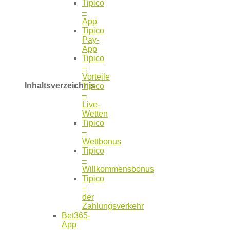
Tipico
–
App
Tipico
Pay-
App
Tipico
–
Vorteile
Inhaltsverzeichnis
Tipico
–
Live-
Wetten
Tipico
–
Wettbonus
Tipico
–
Willkommensbonus
Tipico
–
der
Zahlungsverkehr
Bet365-
App