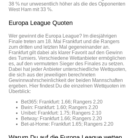
38 % nur unwesentlich höher als die des Opponenten
West Ham mit 33 %.
Europa League Quoten
Wer gewinnt die Europa League? Im diesjährigen
Finale treten am 18. Mai Frankfurt und die Rangers
zum dritten und letzten Mal gegeneinander an.
Frankfurt gilt dabei als klarer Favorit auf den Gewinn
des Turniers. Verschiedene Wettanbieter ermöglichen
es, auf den vermuteten Sieger des Finales zu setzen.
Dabei hat jeder Anbieter unterschiedliche Wettquoten,
die sich aus der jeweiligen berechneten
Gewinnwahrscheinlichkeit der beiden Mannschaften
ergeben. Hier findest Du die einzelnen Wettquoten im
Überblick:
Bet365: Frankfurt: 1.66; Rangers 2.20
Bwin: Frankfurt: 1.60; Rangers 2.20
Unibet: Frankfurt: 1.75; Rangers 2.10
Betway: Frankfurt 1.66; Rangers 2.20
Bet-at-Home: Frankfurt 1.65; Rangers 2.20
Warum Du auf die Europa League wetten