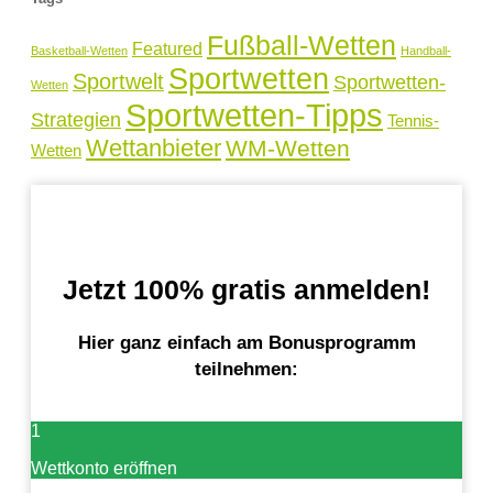
Fußball-Wetten
Featured
Basketball-Wetten
Handball-
Sportwetten
Sportwelt
Sportwetten-
Wetten
Sportwetten-Tipps
Strategien
Tennis-
Wettanbieter
WM-Wetten
Wetten
Jetzt 100% gratis anmelden!​
Hier ganz einfach am Bonusprogramm
teilnehmen:
1
Wettkonto eröffnen