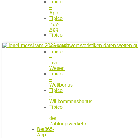
Tipico
–
App
Tipico
Pay-
App
Tipico
–
Vorteile
Tipico
–
Live-
Wetten
Tipico
–
Wettbonus
Tipico
–
Willkommensbonus
Tipico
–
der
Zahlungsverkehr
Bet365-
App