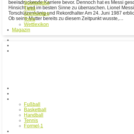
beeindruckende Karriere bevor. Dennoch hat es Messi gescha
Sportwetten
Hinsicht und im besten Sinne zu überraschen. Lionel Mess
Tipps
Torschützenkönig und Rekordhalter Am 24. Juni 1987 erblick
Sportwetten
Ob seine Mutter bereits zu diesem Zeitpunkt wusste,…
Tools
Wettlexikon
Magazin
Home
Tipp-Weltmeister Bonusprogramm
Sportarten
Fußball
Basketball
Handball
Tennis
Formel-1
Infos