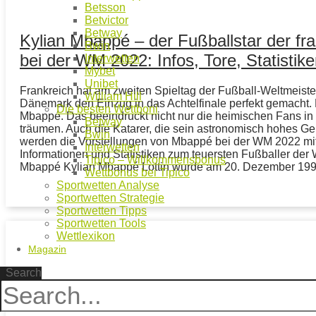
Betsson
Betvictor
Betway
Kylian Mbappé – der Fußballstar der f
Bwin
bei der WM 2022: Infos, Tore, Statisti
Interwetten
Mybet
Unibet
Frankreich hat am zweiten Spieltag der Fußball-Weltmeiste
William Hill
Dänemark den Einzug in das Achtelfinale perfekt gemacht. 
Die besten Wettboni
Mbappé. Das beeindruckt nicht nur die heimischen Fans in F
Betway
träumen. Auch die Katarer, die sein astronomisch hohes Ge
Bwin
werden die Vorstellungen von Mbappé bei der WM 2022 mit 
Interwetten
Informationen und Statistiken zum teuersten Fußballer der W
Tipico – Willkommensbonus
Mbappé Kylian Mbappé Lottin wurde am 20. Dezember 1998 
Wettbonus bei Tipico
Sportwetten Analyse
Sportwetten Strategie
Sportwetten Tipps
Sportwetten Tools
Wettlexikon
Magazin
Search