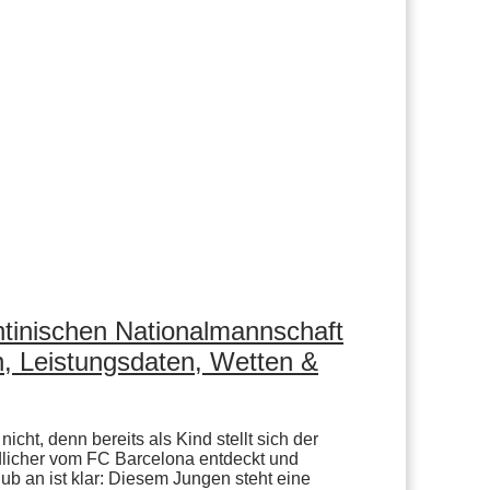
entinischen Nationalmannschaft
n, Leistungsdaten, Wetten &
icht, denn bereits als Kind stellt sich der
dlicher vom FC Barcelona entdeckt und
b an ist klar: Diesem Jungen steht eine