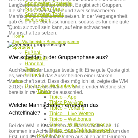
Sportwetten Strategie
Langzeitwette getippt werden. Es gibt acht Gruppen,
Sportwetten Tipps
die sich aus zwei starken und zwei schwächeren
Sportwetten Tools
Mannschaften zusammensetzen. In der Vergangenheit
Wettlexikon
gab es einige Überraschungen, sodass es für eine gute
Magazin
Quote sinnvoll sein kann, auf eine schwächere
Mannschaft zu setzen.
Home
Tipp-Weltmeister Bonusprogramm
Sportarten
Fußball
Wer scheidet in der Gruppenphase aus?
Basketball
Handball
Tennis
Auch bei dieser Langzeitwette gilt: Eine gute Quote gibt
Formel-1
es, wenn Du auf das Ausscheiden einer starken
Infos
Mannschaft setzt. Dass dies möglich ist, zeigte die WM
Die besten Wettanbieter
2018, in der Deutschland als amtierender Weltmeister
Tipico
bereits in der Vorrunde ausschied.
Tipico – App
Tipico Pay-App
Welche Mannschaften erreichen das
Tipico – Vorteile
Achtelfinale?
Tipico – Live-Wetten
Tipico – Wettbonus
Tipico – Willkommensbonus
Bei der WM in Katar treten 32 Mannschaften an. 16
Tipico – der Zahlungsverkehr
kommen ins Achtelfinale. Dabei handelt es sich um den
Bet365-App
Erst- und den Zweitplatzierten aus allen acht Gruppen.