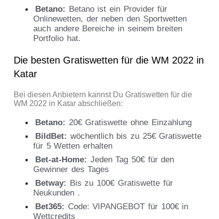
Betano:
Betano ist ein Provider für
Onlinewetten, der neben den Sportwetten
auch andere Bereiche in seinem breiten
Portfolio hat.
Die besten Gratiswetten für die WM 2022 in
Katar
Bei diesen Anbietern kannst Du Gratiswetten für die
WM 2022 in Katar abschließen:
Betano:
20€ Gratiswette ohne Einzahlung
BildBet:
wöchentlich bis zu 25€ Gratiswette
für 5 Wetten erhalten
Bet-at-Home:
Jeden Tag 50€ für den
Gewinner des Tages
Betway:
Bis zu 100€ Gratiswette für
Neukunden .
Bet365:
Code: VIPANGEBOT für 100€ in
Wettcredits