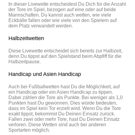
In dieser Livewette entscheidest Du Dich für die Anzahl
der Tore im Spiel, bezogen auf eine oder auf beide
Mannschaften. Du kannst auch wetten, wie viele
Eckbälle fallen oder wie viele von den Spielern auf
dem Platz verwandelt werden.
Halbzeitwetten
Diese Livewette entscheidet sich bereits zur Halbzeit,
denn Du tippst auf den Spielstand beim Abpfiff für die
Halbzeitpause.
Handicap und Asien Handicap
Auch bei Fußballwetten hast Du die Möglichkeit, auf
ein Handicap oder ein Asien Handicap zu tippen.
Dabei zählen die Tore als Punkte. Bei weniger als 1,0
Punkten hast Du gewonnen. Dies würde bedeuten,
dass im Spiel kein Tor erzielt wird. Wenn Du die Tore
exakt tippst, bekommst Du Deinen Einsatz zurück.
Fallen zwei oder mehr Tore, hast Du Deinen Einsatz
verloren. Diese Wetten sind auch bei anderen
Sportarten möglich.