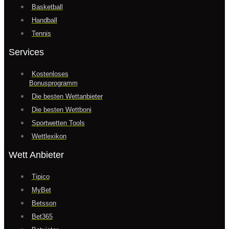
Basketball
Handball
Tennis
Services
Kostenloses
Bonusprogramm
Die besten Wettanbieter
Die besten Wettboni
Sportwetten Tools
Wettlexikon
Wett Anbieter
Tipico
MyBet
Betsson
Bet365