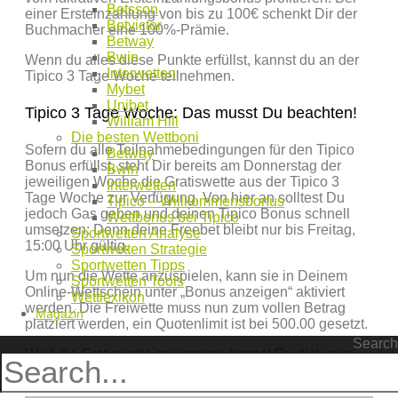
Betsson
einer Ersteinzahlung von bis zu 100€ schenkt Dir der
Betvictor
Buchmacher eine 100%-Prämie.
Betway
Bwin
Wenn du alles diese Punkte erfüllst, kannst du an der
Interwetten
Tipico 3 Tage Woche teilnehmen.
Mybet
Unibet
Tipico 3 Tage Woche: Das musst Du beachten!
William Hill
Die besten Wettboni
Sofern du alle Teilnahmebedingungen für den Tipico
Betway
Bonus erfüllst, steht Dir bereits am Donnerstag der
Bwin
jeweiligen Woche die Gratiswette aus der Tipico 3
Interwetten
Tage Woche zur Verfügung. Von hier an solltest Du
Tipico – Willkommensbonus
jedoch Gas geben und deinen Tipico Bonus schnell
Wettbonus bei Tipico
umsetzen: Denn deine Freebet bleibt nur bis Freitag,
Sportwetten Analyse
15:00 Uhr gültig.
Sportwetten Strategie
Sportwetten Tipps
Um nun die Wette anzuspielen, kann sie in Deinem
Sportwetten Tools
Online-Wettschein unter „Bonus anzeigen“ aktiviert
Wettlexikon
werden. Die Freiwette muss nun zum vollen Betrag
Magazin
platziert werden, ein Quotenlimit ist bei 500.00 gesetzt.
Search
Wird die Gratiswette gewonnen, kannst Du dich nun
über Deinen Reingewinn freuen.