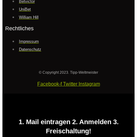
Betvictor
UniBet
William Hill
Rechtliches
Impressum
Datenschutz
© Copyright 2023. Tipp-Weltmeister
Facebook-f
Twitter
Instagram
1. Mail eintragen 2. Anmelden 3.
Freischaltung!