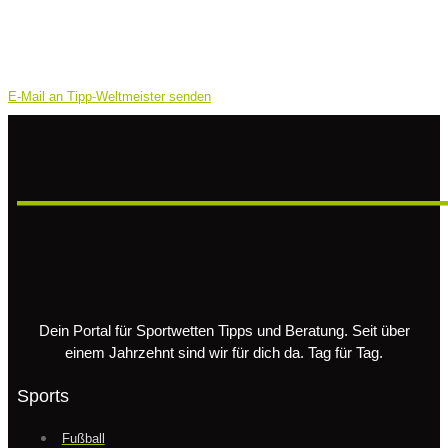
Du brauchst Hilfe? Kein Problem.
E-Mail an Tipp-Weltmeister senden
Dein Portal für Sportwetten Tipps und Beratung. Seit über
einem Jahrzehnt sind wir für dich da. Tag für Tag.
Sports
Fußball