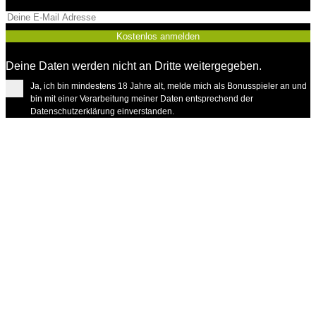
Kostenlos anmelden
Deine Daten werden nicht an Dritte weitergegeben.
Ja, ich bin mindestens 18 Jahre alt, melde mich als Bonusspieler an und
bin mit einer Verarbeitung meiner Daten entsprechend der
Datenschutzerklärung einverstanden.