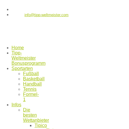
Herzlich Willkommen bei Tipp-Weltmeister!
E-Mail:
info@tipp-weltmeister.com
Home
Tipp-
Weltmeister
Bonusprogramm
Sportarten
Neuer Wettbonus von Tipico:
Fußball
Basketball
Tipico 3 Tage Woche –
Handball
Tennis
Wöchentlich bis zu 50€
Formel-
kassieren
1
Infos
Die
besten
Wettanbieter
Tipico