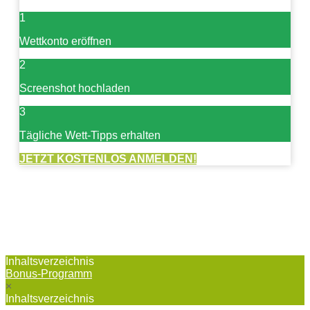
1
Wettkonto eröffnen
2
Screenshot hochladen
3
Tägliche Wett-Tipps erhalten
JETZT KOSTENLOS ANMELDEN!
Inhaltsverzeichnis
Bonus-Programm
×
Inhaltsverzeichnis