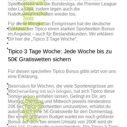
Sportwetten
Spielbetriebe wie die Bundesliga, die Premier League
Tipps
oder La Liga, zudem legen auch die
Sportwetten
Nationalmannschaften wieder los.
Tools
Wettlexikon
Für diese Mengen an Ereignissen hat der deutsche
Magazin
Buchmacher Tipico einen starken Sportwetten Bonus
im Angebot – auch für Bestandskunden. Wir erklären
Dir hier die „Tipico 3 Tage Woche“.
Tipico 3 Tage Woche: Jede Woche bis zu
50€ Gratiswetten sichern
Für diesen speziellen Tipico Bonus gibts jetzt von uns
eine Erklärung.
Home
Besonders für Wochen, die viele Sportereignisse am
Tipp-Weltmeister Bonusprogramm
Wochenanfang mit sich bringen, hat sich Tipico diese
Sportarten
Sonderaktion einfallen lassen. Gelingt es Dir, am
Fußball
Montag, Dienstag und Mittwoch jeweils mindestens
Basketball
20€ bei Tipico-Sportwetten umzusetzen, erhältst du
Handball
automatisch eine 5€-Gratiswette für den Donnerstag.
Tennis
Bei einem größeren Budget wartet ein noch größerer
Formel-1
Bonus auf dich: bei einem Umsatz von 200€ wird dir
Infos
eine 50€-Gratiswette zugeschrieben. Die Tipico 3 Tage