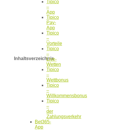
Tipico
–
App
Tipico
Pay-
App
Tipico
–
Vorteile
Tipico
–
Inhaltsverzeichnis
Live-
Wetten
Tipico
–
Wettbonus
Tipico
–
Willkommensbonus
Tipico
–
der
Zahlungsverkehr
Bet365-
App