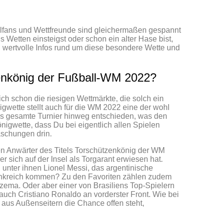
lfans und Wettfreunde sind gleichermaßen gespannt
s Wetten einsteigst oder schon ein alter Hase bist,
u wertvolle Infos rund um diese besondere Wette und
zenkönig der Fußball-WM 2022?
ch schon die riesigen Wettmärkte, die solch ein
igwette stellt auch für die WM 2022 eine der wohl
das gesamte Turnier hinweg entschieden, was den
nigwette, dass Du bei eigentlich allen Spielen
aschungen drin.
 den Anwärter des Titels Torschützenkönig der WM
r sich auf der Insel als Torgarant erwiesen hat.
 unter ihnen Lionel Messi, das argentinische
ankreich kommen? Zu den Favoriten zählen zudem
ema. Oder aber einer von Brasiliens Top-Spielern
uch Cristiano Ronaldo an vorderster Front. Wie bei
h aus Außenseitern die Chance offen steht,