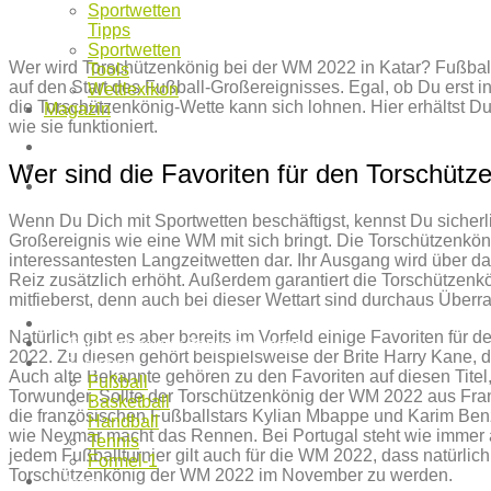
Sportwetten
Tipps
Sportwetten
Wer wird Torschützenkönig bei der WM 2022 in Katar? Fußbal
Tools
auf den Start des Fußball-Großereignisses. Egal, ob Du erst in
Wettlexikon
die Torschützenkönig-Wette kann sich lohnen. Hier erhältst D
Magazin
wie sie funktioniert.
Wer sind die Favoriten für den Torschüt
Wenn Du Dich mit Sportwetten beschäftigst, kennst Du sicherli
Großereignis wie eine WM mit sich bringt. Die Torschützenkön
interessantesten Langzeitwetten dar. Ihr Ausgang wird über 
Reiz zusätzlich erhöht. Außerdem garantiert die Torschützenkö
mitfieberst, denn auch bei dieser Wettart sind durchaus Überr
Home
Natürlich gibt es aber bereits im Vorfeld einige Favoriten für
Tipp-Weltmeister Bonusprogramm
2022. Zu diesen gehört beispielsweise der Brite Harry Kane, de
Sportarten
Auch alte Bekannte gehören zu den Favoriten auf diesen Titel,
Fußball
Torwunder. Sollte der Torschützenkönig der WM 2022 aus Fr
Basketball
die französischen Fußballstars Kylian Mbappe und Karim Benz
Handball
wie Neymar macht das Rennen. Bei Portugal steht wie immer a
Tennis
jedem Fußballturnier gilt auch für die WM 2022, dass natürlic
Formel-1
Torschützenkönig der WM 2022 im November zu werden.
Infos