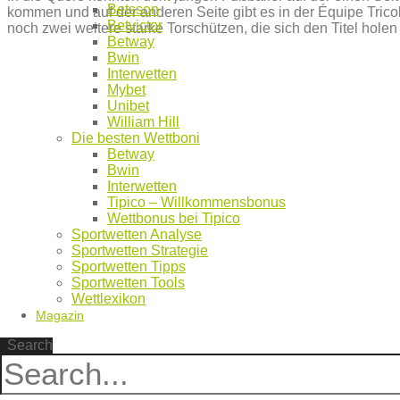
Betsson
kommen und auf der anderen Seite gibt es in der Équipe Tri
Betvictor
noch zwei weitere starke Torschützen, die sich den Titel holen
Betway
Bwin
Interwetten
Mybet
Unibet
William Hill
Die besten Wettboni
Betway
Bwin
Interwetten
Tipico – Willkommensbonus
Wettbonus bei Tipico
Sportwetten Analyse
Sportwetten Strategie
Sportwetten Tipps
Sportwetten Tools
Wettlexikon
Magazin
Search