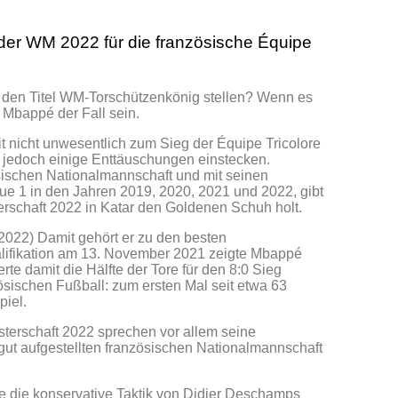
 der WM 2022 für die französische Équipe
r den Titel WM-Torschützenkönig stellen? Wenn es
 Mbappé der Fall sein.
it nicht unwesentlich zum Sieg der Équipe Tricolore
 jedoch einige Enttäuschungen einstecken.
nzösischen Nationalmannschaft und mit seinen
e 1 in den Jahren 2019, 2020, 2021 und 2022, gibt
erschaft 2022 in Katar den Goldenen Schuh holt.
 2022) Damit gehört er zu den besten
lifikation am 13. November 2021 zeigte Mbappé
erte damit die Hälfte der Tore für den 8:0 Sieg
ösischen Fußball: zum ersten Mal seit etwa 63
piel.
terschaft 2022 sprechen vor allem seine
 gut aufgestellten französischen Nationalmannschaft
te die konservative Taktik von Didier Deschamps