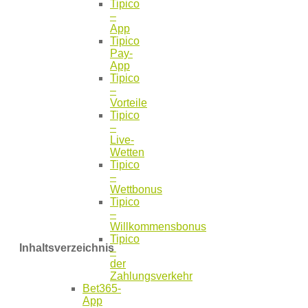
& Co
Tipico
–
App
Tipico
Pay-
App
Tipico
–
Vorteile
Tipico
–
Live-
Wetten
Tipico
–
Wettbonus
Tipico
–
Willkommensbonus
Tipico
Inhaltsverzeichnis
–
der
Zahlungsverkehr
Bet365-
App