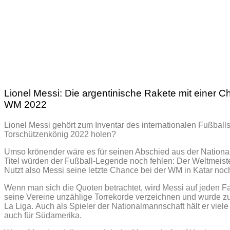
Lionel Messi: Die argentinische Rakete mit einer C
WM 2022
Lionel Messi gehört zum Inventar des internationalen Fußballs,
Torschützenkönig 2022 holen?
Umso krönender wäre es für seinen Abschied aus der Nation
Titel würden der Fußball-Legende noch fehlen: Der Weltmeist
Nutzt also Messi seine letzte Chance bei der WM in Katar noc
Wenn man sich die Quoten betrachtet, wird Messi auf jeden F
seine Vereine unzählige Torrekorde verzeichnen und wurde zu
La Liga.
Auch als Spieler der Nationalmannschaft hält er viele
auch für Südamerika.