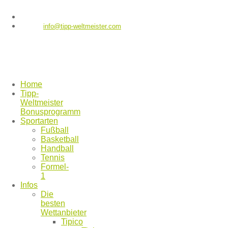
Herzlich Willkommen bei Tipp-Weltmeister!
E-Mail:
info@tipp-weltmeister.com
Home
Tipp-
Weltmeister
Bonusprogramm
Sportarten
Fußball
Basketball
Torschützenkö
Handball
Tennis
Formel-
1
2022: Anwärter
Infos
Die
besten
Wettanbieter
Tipico